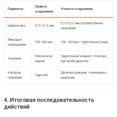
Прямое
Параметр
Угловое соединение
соединение
0,10–0,12 мм (соответственно
Ширина шва
0,10–0,12 мм
геометрии)
Фиксация
150–200 мм
150–200 мм + треугольная опора
струбцинами
Полоской из
Треугольный элемент + полоска
Усиление
акрила
при необходимости
Контроль
Двойная проверка + внимание к
Один раз
геометрии
радиусам
4. Итоговая последовательность
действий