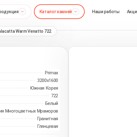
родукция
Каталог камней
Наши работы
Акци
alacatta Warm Venatto 722
Primax
3200х1600
Южная Корея
722
Белый
ия Многоцветных Мраморов
Гранитная
Глянцевая