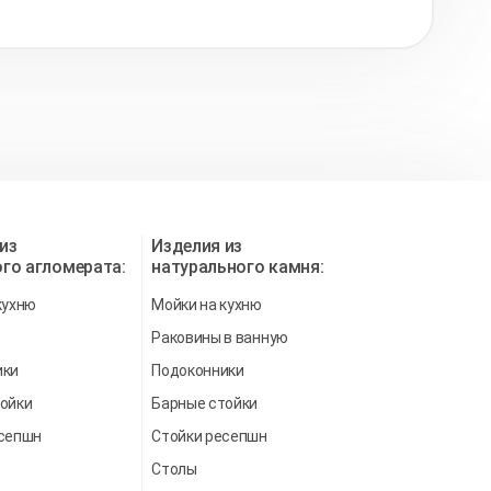
из
Изделия из
го агломерата:
натурального камня:
кухню
Мойки на кухню
Раковины в ванную
ики
Подоконники
ойки
Барные стойки
есепшн
Стойки ресепшн
Столы