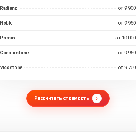
Radianz
от 9 900
Noble
от 9 950
Primax
от 10 000
Caesarstone
от 9 950
Vicostone
от 9 700
Рассчитать стоимость