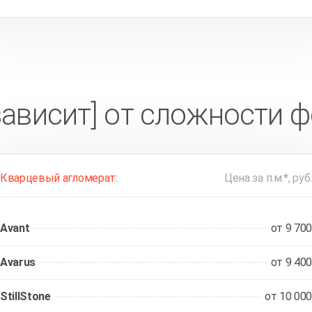
зависит] от сложности 
Кварцевый агломерат:
Цена за п.м.*, руб.
Avant
от 9 700
Avarus
от 9 400
StillStone
от 10 000