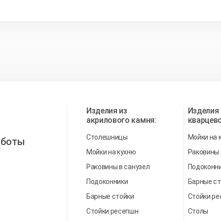
Изделия из
Изделия 
акрилового камня:
кварцево
Столешницы
Мойки на 
аботы
Мойки на кухню
Раковины
Раковины в санузел
Подоконн
Подоконники
Барные ст
Барные стойки
Стойки р
Стойки ресепшн
Столы