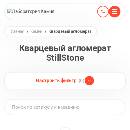
Главная
Камни
Кварцевый агломерат
Кварцевый агломерат
StillStone
Настроить фильтр
: (0)
Avant
(46)
Avarus
(30)
Primax
(32)
Asterum
(29)