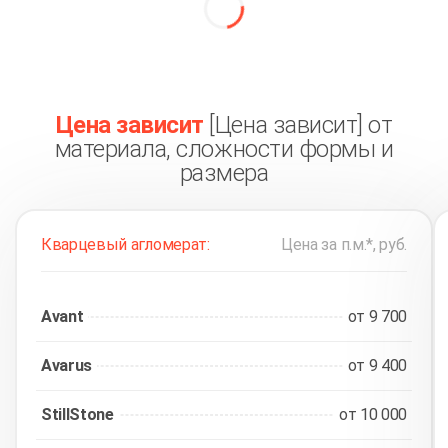
Alephstone
(19)
StillStone
(23)
Цена зависит
[Цена зависит] от
материала, сложности формы и
размера
Кварцевый агломерат:
Цена за п.м.*, руб.
Avant
от 9 700
Avarus
от 9 400
StillStone
от 10 000