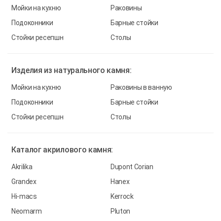
Мойки на кухню
Раковины
Подоконники
Барные стойки
Стойки ресепшн
Столы
Изделия из
натурального камня:
Мойки на кухню
Раковины в ванную
Подоконники
Барные стойки
Стойки ресепшн
Столы
Каталог
акрилового камня:
Akrilika
Dupont Corian
Grandex
Hanex
Hi-macs
Kerrock
Neomarm
Pluton